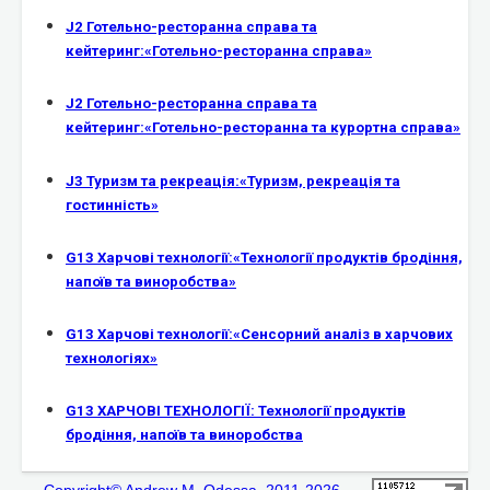
J2 Готельно-ресторанна справа та
кейтеринг:«Готельно-ресторанна справа»
J2 Готельно-ресторанна справа та
кейтеринг:«Готельно-ресторанна та курортна справа»
J3 Туризм та рекреація:«Туризм, рекреація та
гостинність»
G13 Харчові технології:«Технології продуктів бродіння,
напоїв та виноробства»
G13 Харчові технології:«Сенсорний аналіз в харчових
технологіях»
G13 ХАРЧОВІ ТЕХНОЛОГІЇ: Технології продуктів
бродіння, напоїв та виноробства