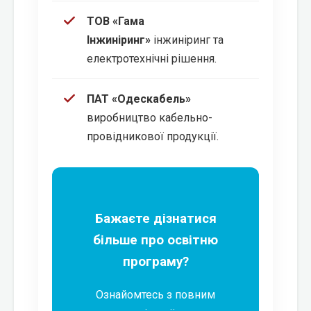
ТОВ «Гама
Інжиніринг»
інжиніринг та
електротехнічні рішення.
ПАТ «Одескабель»
виробництво кабельно-
провідникової продукції.
Бажаєте дізнатися
більше про освітню
програму?
Ознайомтесь з повним