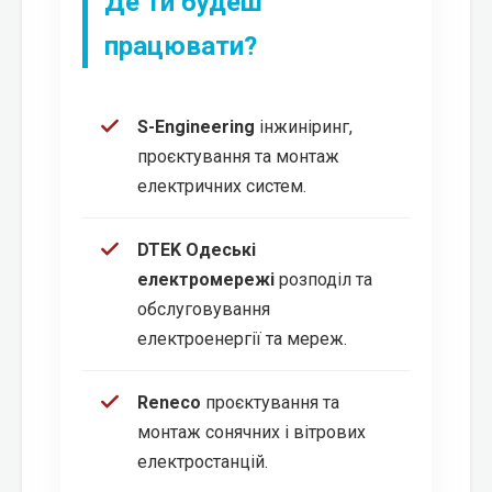
Де ти будеш
працювати?
S-Engineering
інжиніринг,
проєктування та монтаж
електричних систем.
DTEK Одеські
електромережі
розподіл та
обслуговування
електроенергії та мереж.
Reneco
проєктування та
монтаж сонячних і вітрових
електростанцій.