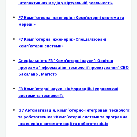
інтерактивних медіа у віртуальній реальності»
F7 Комп’ютерна інженерія:«Комп’ютерні системи та
мережі»
F7 Комп'ютерна інженерія:«Спеціалізовані
комп'ютерні системи»
Спеціальність F3 "Комп'ютерні науки": Освітня
програма "Інформаційні технології проектування" СВО
Бакалавр , Магістр
F3 Комп`ютерні науки: «Інформаційні управляючі
системи та технології»
G7 Автоматизація, комп’ютерно-інтегровані технології,
та робототехніка:«Комп’ютерні системи та програмна
інженерія в автоматизації та робототехніці»