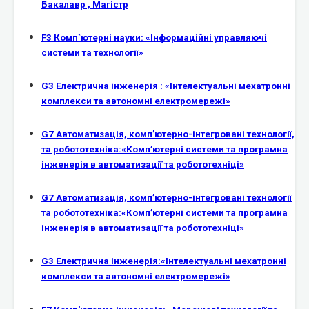
Бакалавр , Магістр
F3 Комп`ютерні науки: «Інформаційні управляючі
системи та технології»
G3 Електрична інженерія : «Інтелектуальні мехатронні
комплекси та автономні електромережі»
G7 Автоматизація, комп’ютерно-інтегровані технології,
та робототехніка:«Комп’ютерні системи та програмна
інженерія в автоматизації та робототехніці»
G7 Автоматизація, комп’ютерно-інтегровані технології
та робототехніка:«Комп’ютерні системи та програмна
інженерія в автоматизації та робототехніці»
G3 Електрична інженерія:«Інтелектуальні мехатронні
комплекси та автономні електромережі»