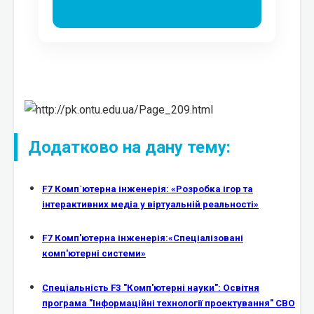
Додатково на дану тему:
F7 Комп`ютерна інженерія: «Розробка ігор та
інтерактивних медіа у віртуальній реальності»
F7 Комп'ютерна інженерія:«Спеціалізовані
комп'ютерні системи»
Спеціальність F3 "Комп'ютерні науки": Освітня
програма "Інформаційні технології проектування" СВО