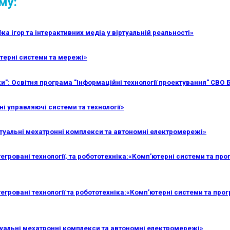
му:
а ігор та інтерактивних медіа у віртуальній реальності»
терні системи та мережі»
и": Освітня програма "Інформаційні технології проектування" СВО 
і управляючі системи та технології»
ктуальні мехатронні комплекси та автономні електромережі»
гровані технології, та робототехніка:«Комп’ютерні системи та про
егровані технології та робототехніка:«Комп’ютерні системи та прог
туальні мехатронні комплекси та автономні електромережі»