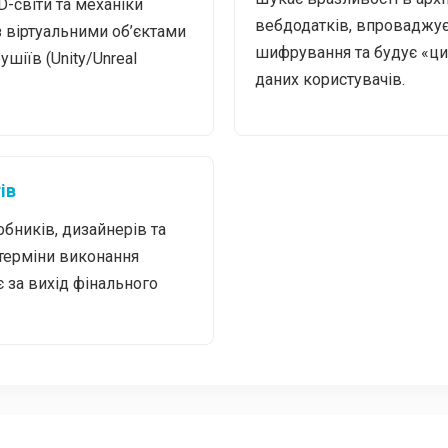
D-світи та механіки
вебдодатків, впроваджу
з віртуальними об’єктами
шифрування та будує «ц
шіїв (Unity/Unreal
даних користувачів.
ів
бників, дизайнерів та
 терміни виконання
ає за вихід фінального