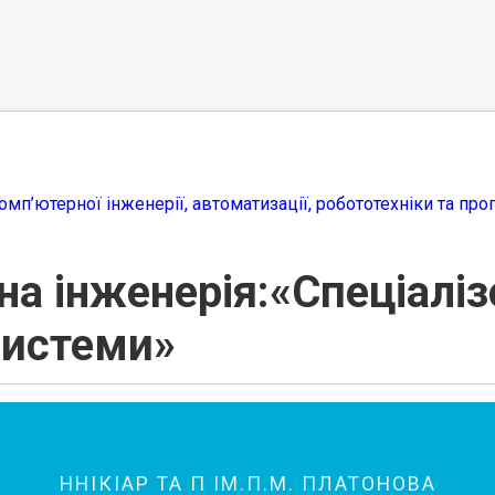
мп’ютерної інженерії, автоматизації, робототехніки та про
а інженерія:«Спеціаліз
системи»
ННІКІАР ТА П ІМ.П.М. ПЛАТОНОВА