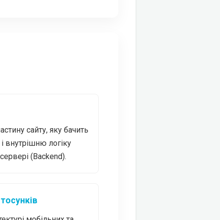
стину сайту, яку бачить
к і внутрішню логіку
сервері (Backend).
стосунків
тектурі мобільних та