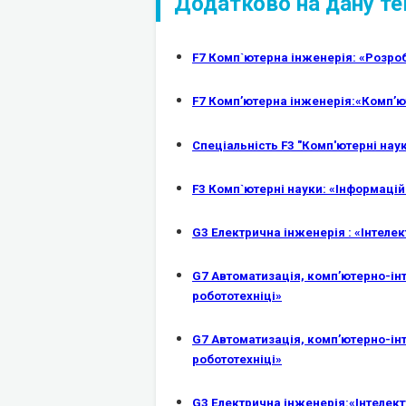
Додатково на дану те
F7 Комп`ютерна інженерія: «Розробк
F7 Комп’ютерна інженерія:«Комп’ю
Спеціальність F3 "Комп'ютерні наук
F3 Комп`ютерні науки: «Інформаційн
G3 Електрична інженерія : «Інтеле
G7 Автоматизація, комп’ютерно-інте
робототехніці»
G7 Автоматизація, комп’ютерно-інт
робототехніці»
G3 Електрична інженерія:«Інтелек