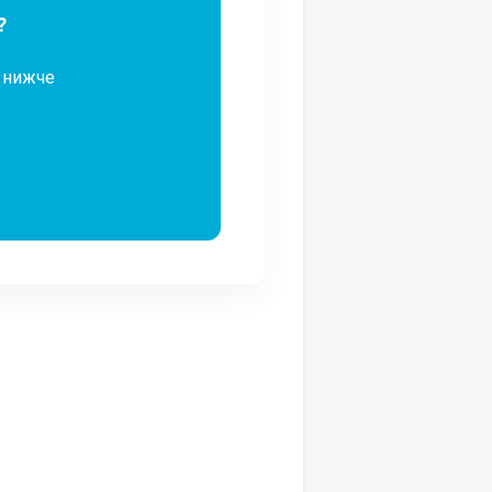
?
м нижче