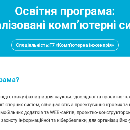
Освітня програма:
алізовані комп’ютерні с
Спеціальність:F7 «Комп’ютерна інженерія»
грама?
ідготовку фахівців для науково-дослідної та проектно-тех
мп’ютерних систем, сп6еціалістів з проектування ігрових та
мобільних додатків та WEB-сайтів, проектно-конструкторськ
захисту інформаційної та кібербезпеки; для організаційно-у