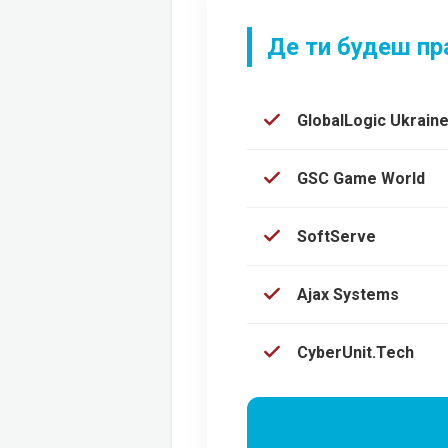
Де ти будеш п
GlobalLogic Ukrain
GSC Game World
SoftServe
Ajax Systems
CyberUnit.Tech