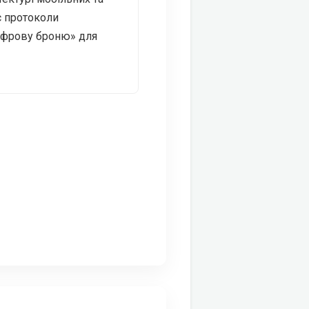
є протоколи
ифрову броню» для