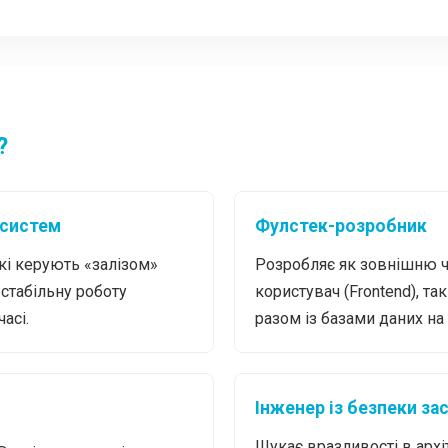
?
 систем
Фулстек-розробник
кі керують «залізом»
Розробляє як зовнішню ча
стабільну роботу
користувач (Frontend), та
асі.
разом із базами даних на 
Інженер із безпеки за
Шукає вразливості в архі