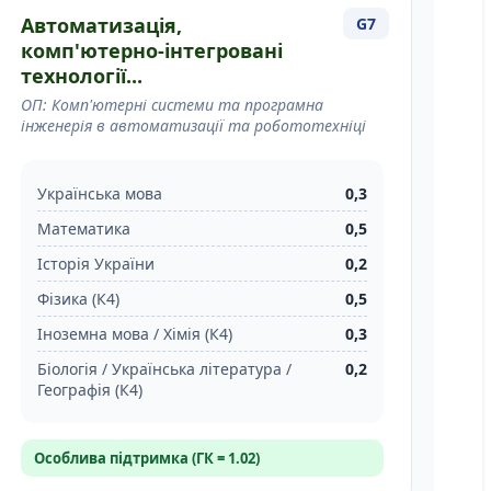
Автоматизація,
G7
комп'ютерно-інтегровані
технології...
ОП: Комп'ютерні системи та програмна
інженерія в автоматизації та робототехніці
Українська мова
0,3
Математика
0,5
Історія України
0,2
Фізика (К4)
0,5
Іноземна мова / Хімія (К4)
0,3
Біологія / Українська література /
0,2
Географія (К4)
Особлива підтримка (ГК = 1.02)