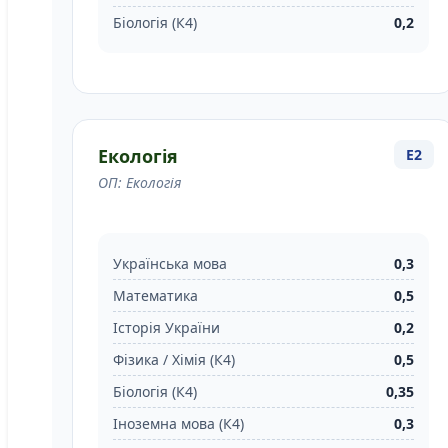
Біологія (К4)
0,2
Екологія
E2
ОП: Екологія
Українська мова
0,3
Математика
0,5
Історія України
0,2
Фізика / Хімія (К4)
0,5
Біологія (К4)
0,35
Іноземна мова (К4)
0,3