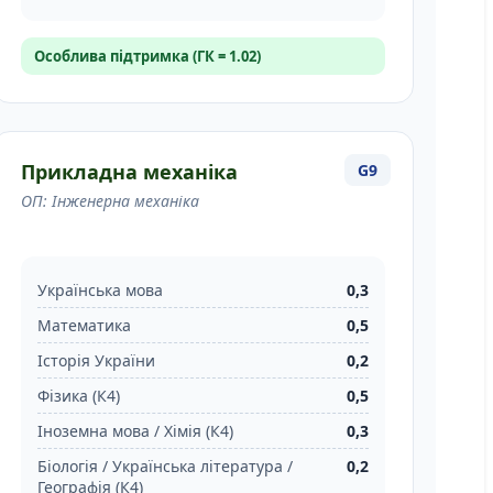
Особлива підтримка (ГК = 1.02)
Прикладна механіка
G9
ОП: Інженерна механіка
Українська мова
0,3
Математика
0,5
Історія України
0,2
Фізика (К4)
0,5
Іноземна мова / Хімія (К4)
0,3
Біологія / Українська література /
0,2
Географія (К4)