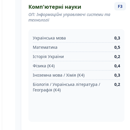
Комп'ютерні науки
F3
ОП: Інформаційні управляючі системи та
технології
Українська мова
0,3
Математика
0,5
Історія України
0,2
Фізика (К4)
0,4
Іноземна мова / Хімія (К4)
0,3
Біологія / Українська література /
0,2
Географія (К4)