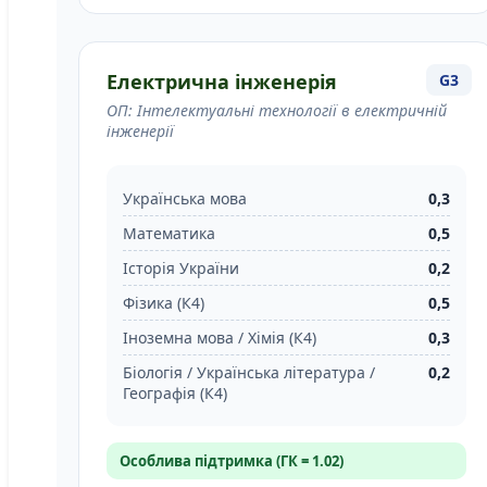
Електрична інженерія
G3
ОП: Інтелектуальні технології в електричній
інженерії
Українська мова
0,3
Математика
0,5
Історія України
0,2
Фізика (К4)
0,5
Іноземна мова / Хімія (К4)
0,3
Біологія / Українська література /
0,2
Географія (К4)
Особлива підтримка (ГК = 1.02)