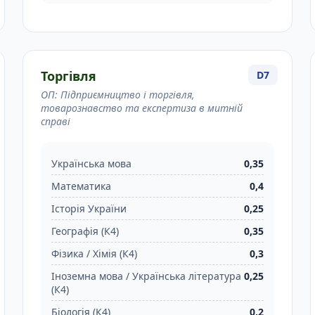
Торгівля
D7
ОП: Підприємництво і торгівля,
товарознавство та експертиза в митній
справі
Українська мова
0,35
Математика
0,4
Історія України
0,25
Географія (К4)
0,35
Фізика / Хімія (К4)
0,3
Іноземна мова / Українська література
0,25
(К4)
Біологія (К4)
0,2