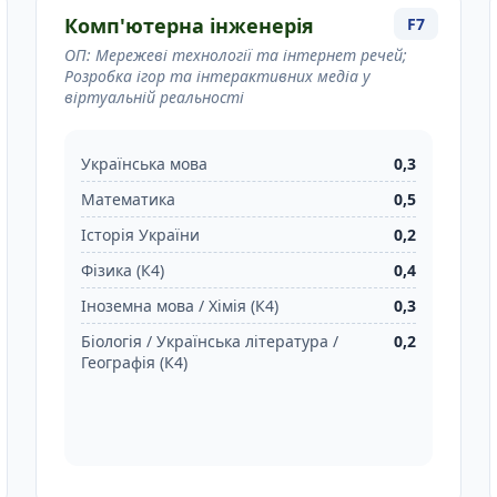
Комп'ютерна інженерія
F7
ОП: Мережеві технології та інтернет речей;
Розробка ігор та інтерактивних медіа у
віртуальній реальності
Українська мова
0,3
Математика
0,5
Історія України
0,2
Фізика (К4)
0,4
Іноземна мова / Хімія (К4)
0,3
Біологія / Українська література /
0,2
Географія (К4)