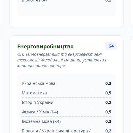
Енерговиробництво
G4
ОП: Теплоенергетика та енергоефективні
технології; Холодильні машини, установки і
кондиціювання повітря
Українська мова
0,3
Математика
0,5
Історія України
0,2
Фізика / Хімія (К4)
0,5
Іноземна мова (К4)
0,3
Біологія / Українська література /
0,2