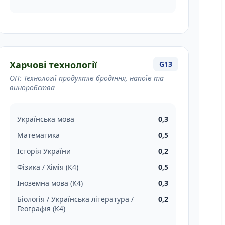
Харчові технології
G13
ОП: Технології продуктів бродіння, напоїв та
виноробства
Українська мова
0,3
Математика
0,5
Історія України
0,2
Фізика / Хімія (К4)
0,5
Іноземна мова (К4)
0,3
Біологія / Українська література /
0,2
Географія (К4)