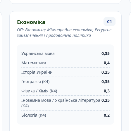
Економіка
C1
ОП: Економіка; Міжнародна економіка; Ресурсне
забезпечення і продовольча політика
Українська мова
0,35
Математика
0,4
Історія України
0,25
Географія (К4)
0,35
Фізика / Хімія (К4)
0,3
Іноземна мова / Українська література
0,25
(К4)
Біологія (К4)
0,2