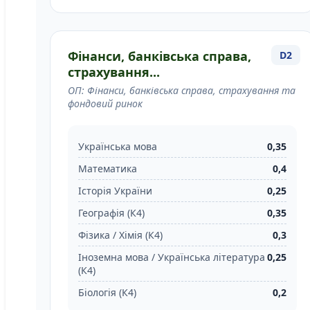
Фінанси, банківська справа,
D2
страхування...
ОП: Фінанси, банківська справа, страхування та
фондовий ринок
Українська мова
0,35
Математика
0,4
Історія України
0,25
Географія (К4)
0,35
Фізика / Хімія (К4)
0,3
Іноземна мова / Українська література
0,25
(К4)
Біологія (К4)
0,2