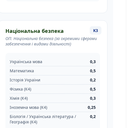
Національна безпека
K3
ОП: Національна безпека (за окремими сферами
забезпечення і видами діяльності)
Українська мова
0,3
Математика
0,5
Історія України
0,2
Фізика (К4)
0,5
Хімія (К4)
0,3
Іноземна мова (К4)
0,25
Біологія / Українська література /
0,2
Географія (К4)