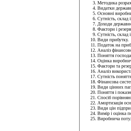
Методика розрах
Видатки держав
Основні виробни
Сутність, склад 
Доходи державн
Фактори і резер
Сутність, склад 
Види прибутку.
Податок на приб
Аналіз фінансов
Поняття господар
Оцінка виробничо
Фактори та резе
Аналіз використ
Сутність поняття
Фінансова систем
Види цінних папе
Поняття і показ
Спосіб порівнянн
Амортизація осн
Види цін підпри
Вимір і оцінка п
Виробнича потуж