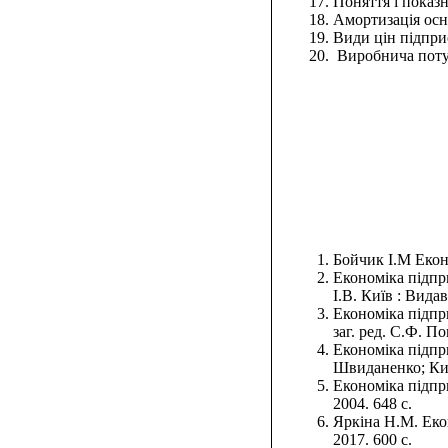
Поняття і показ
Амортизація осн
Види цін підпри
Виробнича потуж
Бойчик І.М Екон
Економіка підпри
І.В. Київ : Вида
Економіка підпр
заг. ред. С.Ф. П
Економіка підприє
Швиданенко; Київ
Економіка підпри
2004. 648 с.
Яркіна Н.М. Екон
2017. 600 с.