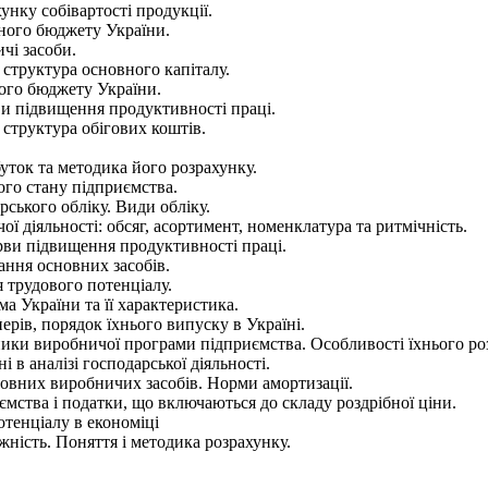
унку собівартості продукції.
ного бюджету України.
чі засоби.
і структура основного капіталу.
ого бюджету України.
ви підвищення продуктивності праці.
і структура обігових коштів.
уток та методика його розрахунку.
ого стану підприємства.
ського обліку. Види обліку.
ї діяльності: обсяг, асортимент, номенклатура та ритмічність.
рви підвищення продуктивності праці.
ання основних засобів.
 трудового потенціалу.
а України та її характеристика.
рів, порядок їхнього випуску в Україні.
ники виробничої програми підприємства. Особливості їхнього ро
і в аналізі господарської діяльності.
овних виробничих засобів. Норми амортизації.
ємства і податки, що включаються до складу роздрібної ціни.
отенціалу в економіці
ність. Поняття і методика розрахунку.