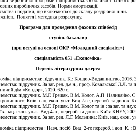
ники виробничої програми підприємства. Особливості їхнього ро
овних виробничих засобів. Норми амортизації.
ємства і податки, що включаються до складу роздрібної ціни.
ність. Поняття і методика розрахунку.
Програма для проведення фахових співбесід
ступінь бакалавр
(при вступі на основі ОКР «Молодший спеціаліст»)
спеціальність 051 «Економіка»
Перелік літературних джерел
оміка підприємства: підручник. К.: Кондор-Видавництво, 2016. 3
ємства: підручник. За заг. ред. д.е.н., проф. Ковальської Л.Л. та
вничий дім «Кондор», 2020. 620 с.
иємства: підручник. М.Г. Грещак, В.М. Колот, А.П. Наливайко, 
окропивного; Київ. нац. екон. ун-т. Вид.2-ге, перероб. та допов. К
мства: підручник. М.Г. Грещак, В.М. Колот та ін.; за заг. та наук.
. нац. екон. ун-т. Вид.4-те, перероб. та допов. Київ: КНЕУ, 2009
ємства: підручник. За заг. ред. Л.Г. Мельника; Київ. нац. екон. ун
оміка підприємства : Навч. посіб. Вид. 2-ге перероб. і доп. К. :