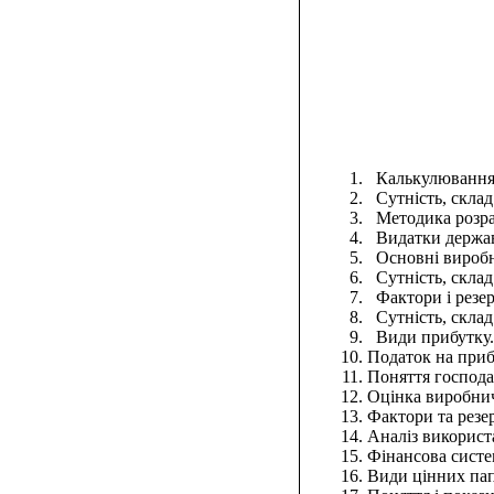
Калькулювання с
Сутність, склад 
Методика розрах
Видатки держав
Основні виробн
Сутність, склад 
Фактори і резер
Сутність, склад 
Види прибутку.
Податок на приб
Поняття господар
Оцінка виробничо
Фактори та резе
Аналіз використ
Фінансова систем
Види цінних папе