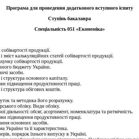
Програма для проведення додаткового вступного іспиту
Ступінь бакалавра
Спеціальність 051 «Економіка»
обівартості продукції.
і зміст калькуляційних статей собівартості продукції.
унку собівартості продукції.
ного бюджету України.
ичі засоби.
і структура основного капіталу.
ви підвищення продуктивності праці.
і структура обігових коштів.
уток та методика його розрахунку.
ського обліку. Види обліку.
ї діяльності: обсяг, асортимент, номенклатура та ритмічність.
рви підвищення продуктивності праці.
ання основних засобів.
а України та її характеристика.
рів, порядок їхнього випуску в Україні.