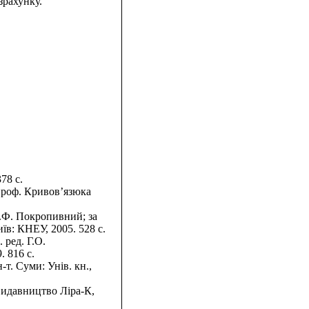
зрахунку.
78 с.
 проф. Кривов’язюка
С.Ф. Покропивний; за
иїв: КНЕУ, 2005. 528 с.
 ред. Г.О.
. 816 с.
-т. Суми: Унів. кн.,
 Видавництво Ліра-К,